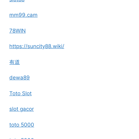
mm99.cam
78WIN
https://suncity88.wiki/
有道
dewa89
Toto Slot
slot gacor
toto 5000