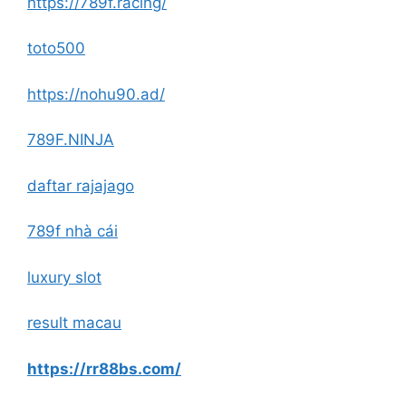
https://789f.racing/
toto500
https://nohu90.ad/
789F.NINJA
daftar rajajago
789f nhà cái
luxury slot
result macau
https://rr88bs.com/