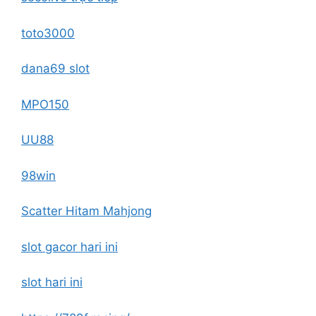
toto3000
dana69 slot
MPO150
UU88
98win
Scatter Hitam Mahjong
slot gacor hari ini
slot hari ini