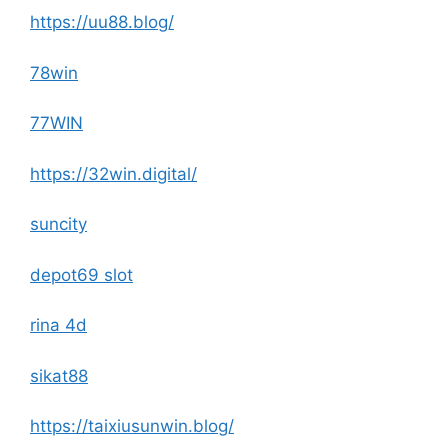
https://uu88.blog/
78win
77WIN
https://32win.digital/
suncity
depot69 slot
rina 4d
sikat88
https://taixiusunwin.blog/