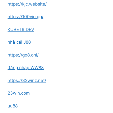
https://kjc.website/
https://100vip.gg/
KUBET6 DEV
nhà cái J88
https://go8.onl/
đăng nhập WW88
https://32winz.net/
23win.com
uu88