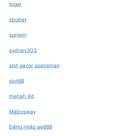
togel
sbobet
sunwin
sydney303
slot gacor spaceman
slot88
meriah 4d
Mabosway
Đăng nhập ae888