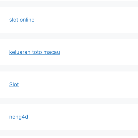
slot online
keluaran toto macau
Slot
neng4d