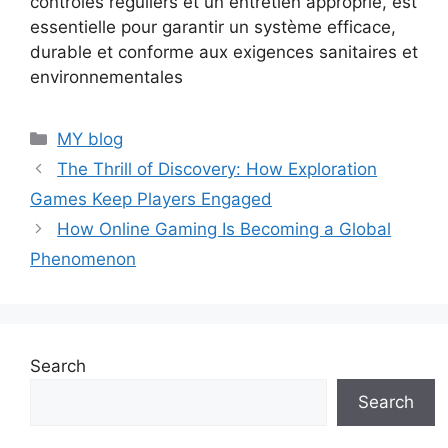
contrôles réguliers et un entretien approprié, est
essentielle pour garantir un système efficace,
durable et conforme aux exigences sanitaires et
environnementales
Categories
MY blog
The Thrill of Discovery: How Exploration
Games Keep Players Engaged
How Online Gaming Is Becoming a Global
Phenomenon
Search
Search