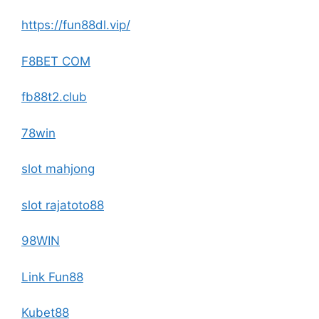
https://fun88dl.vip/
F8BET COM
fb88t2.club
78win
slot mahjong
slot rajatoto88
98WIN
Link Fun88
Kubet88