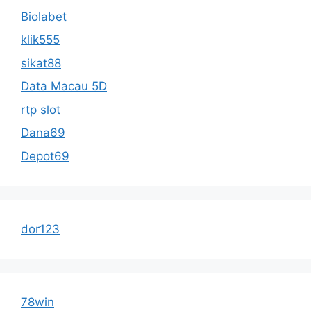
Biolabet
klik555
sikat88
Data Macau 5D
rtp slot
Dana69
Depot69
dor123
78win