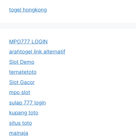
togel hongkong
MPO777 LOGIN
arahtogel link alternatif
Slot Demo
ternatetoto
Slot Gacor
mpo slot
sulap 777 login
kupang toto
situs toto
mainaja