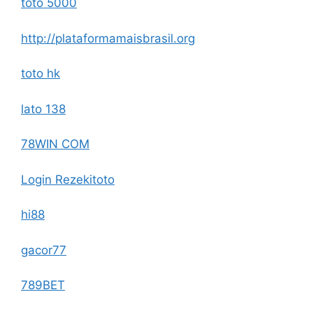
toto 5000
http://plataformamaisbrasil.org
toto hk
lato 138
78WIN COM
Login Rezekitoto
hi88
gacor77
789BET