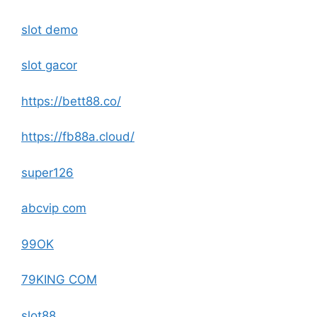
slot demo
slot gacor
https://bett88.co/
https://fb88a.cloud/
super126
abcvip com
99OK
79KING COM
slot88